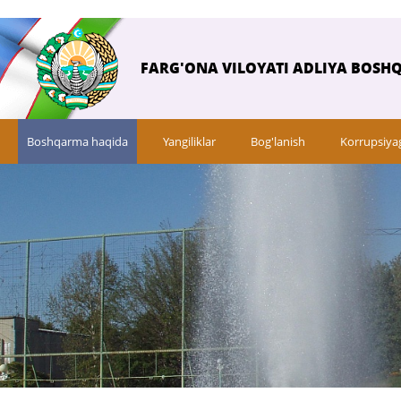
FARG'ONA VILOYATI ADLIYA BOSH
Boshqarma haqida
Yangiliklar
Bog'lanish
Korrupsiya