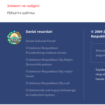
Элемент не найден!
Рўйҳатга қайтиш
Davlat resurslari
© 2009-2
Respublik
Davlat hukumat Portali
O'zbekiston Respublikasi
Matnda 
Prezidentining matbuot xizmati
belgil
O'zbekiston Respublikasi Oliy Majlisi
Qonunchilik palatasi
Saytda
O'zbekiston Respublikasi Oliy majlisi
chop e
Senati
havola 
O'zbekiston Respublikasi Oliy sudi
O'zbekistonda sud-huquq islohatlariga
ko'maklashish loyihasi