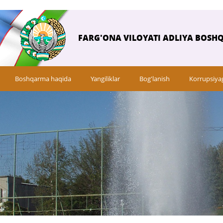
FARG'ONA VILOYATI ADLIYA BOSH
Boshqarma haqida
Yangiliklar
Bog'lanish
Korrupsiya