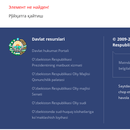
Элемент не найден!
Рўйҳатга қайтиш
Davlat resurslari
© 2009-2
Respublik
Davlat hukumat Portali
O'zbekiston Respublikasi
Matnda 
Prezidentining matbuot xizmati
belgil
O'zbekiston Respublikasi Oliy Majlisi
Qonunchilik palatasi
Saytda
O'zbekiston Respublikasi Oliy majlisi
chop e
Senati
havola 
O'zbekiston Respublikasi Oliy sudi
O'zbekistonda sud-huquq islohatlariga
ko'maklashish loyihasi