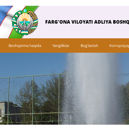
FARG'ONA VILOYATI ADLIYA BOSH
Boshqarma haqida
Yangiliklar
Bog'lanish
Korrupsiya