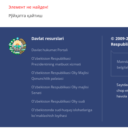
Элемент не найден!
Рўйҳатга қайтиш
Davlat resurslari
© 2009-2
Respublik
Davlat hukumat Portali
O'zbekiston Respublikasi
Matnda 
Prezidentining matbuot xizmati
belgil
O'zbekiston Respublikasi Oliy Majlisi
Qonunchilik palatasi
Saytda
O'zbekiston Respublikasi Oliy majlisi
chop e
Senati
havola 
O'zbekiston Respublikasi Oliy sudi
O'zbekistonda sud-huquq islohatlariga
ko'maklashish loyihasi