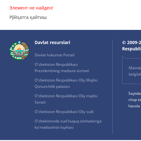
Элемент не найден!
Рўйҳатга қайтиш
Davlat resurslari
© 2009-2
Respublik
Davlat hukumat Portali
O'zbekiston Respublikasi
Matnda 
Prezidentining matbuot xizmati
belgil
O'zbekiston Respublikasi Oliy Majlisi
Qonunchilik palatasi
Saytda
O'zbekiston Respublikasi Oliy majlisi
chop e
Senati
havola 
O'zbekiston Respublikasi Oliy sudi
O'zbekistonda sud-huquq islohatlariga
ko'maklashish loyihasi