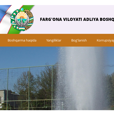
FARG'ONA VILOYATI ADLIYA BOSH
Boshqarma haqida
Yangiliklar
Bog'lanish
Korrupsiya