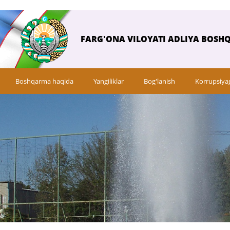
FARG'ONA VILOYATI ADLIYA BOSH
Boshqarma haqida
Yangiliklar
Bog'lanish
Korrupsiya