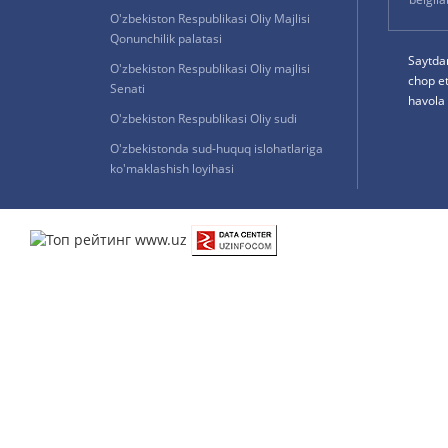
O'zbekiston Respublikasi Oliy Majlisi
Qonunchilik palatasi
Saytda
O'zbekiston Respublikasi Oliy majlisi
chop e
Senati
havola 
O'zbekiston Respublikasi Oliy sudi
O'zbekistonda sud-huquq islohatlariga
ko'maklashish loyihasi