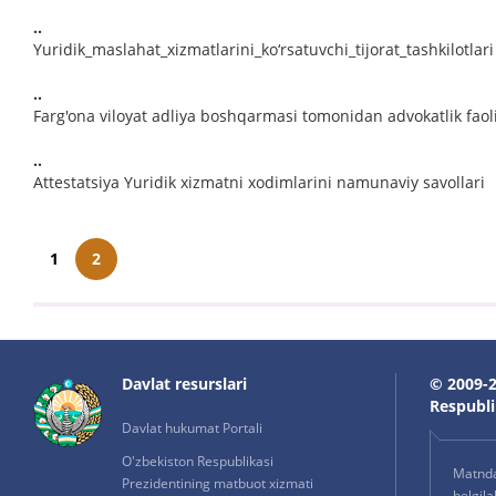
..
Yuridik_maslahat_xizmatlarini_ko‘rsatuvchi_tijorat_tashkilotlari
..
Farg'ona viloyat adliya boshqarmasi tomonidan advokatlik faoli
..
Attestatsiya Yuridik xizmatni xodimlarini namunaviy savollari
1
2
Davlat resurslari
© 2009-2
Respublik
Davlat hukumat Portali
O'zbekiston Respublikasi
Matnda 
Prezidentining matbuot xizmati
belgil