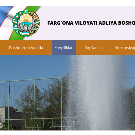
FARG'ONA VILOYATI ADLIYA BOSH
Boshqarma haqida
Yangiliklar
Bog'lanish
Korrupsiya