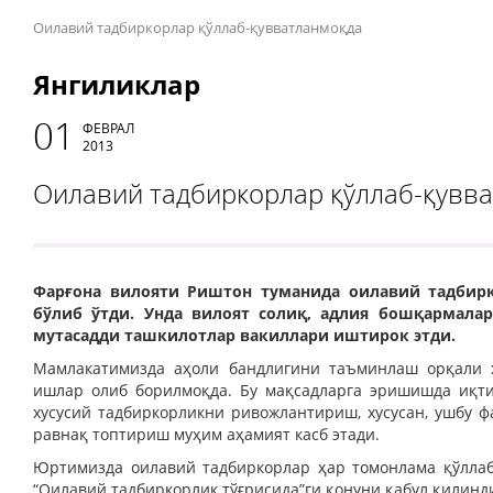
Оилавий тадбиркорлар қўллаб-қувватланмоқда
Янгиликлар
01
ФЕВРАЛ
2013
Оилавий тадбиркорлар қўллаб-қувв
Фарғона вилояти Риштон туманида оилавий тадбир
бўлиб ўтди. Унда вилоят солиқ, адлия бошқармала
мутасадди ташкилотлар вакиллари иштирок этди.
Мамлакатимизда аҳоли бандлигини таъминлаш орқали 
ишлар олиб борилмоқда. Бу мақсадларга эришишда иқти
хусусий тадбиркорликни ривожлантириш, хусусан, ушбу 
равнақ топтириш муҳим аҳамият касб этади.
Юртимизда оилавий тадбиркорлар ҳар томонлама қўллаб-
“Оилавий тадбиркорлик тўғрисида”ги қонуни қабул қилинд