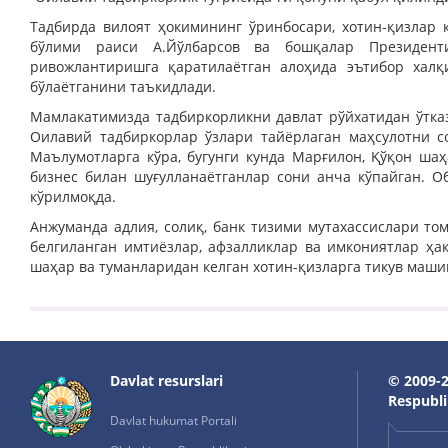
Тадбирда вилоят ҳокимининг ўринбосари, хотин-қизлар 
бўлими раиси А.Йўлбарсов ва бошқалар Президент
ривожлантиришга қаратилаётган алоҳида эътибор хал
бўлаётганини таъкидлади.
Мамлакатимизда тадбиркорликни давлат рўйхатидан ўтка
Оилавий тадбиркорлар ўзлари тайёрлаган маҳсулотни с
Маълумотларга кўра, бугунги кунда Марғилон, Қўқон ша
бизнес билан шуғулланаётганлар сони анча кўпайган. 
кўрилмоқда.
Анжуманда адлия, солиқ, банк тизими мутахассислари т
белгиланган имтиёзлар, афзалликлар ва имкониятлар ҳа
шаҳар ва туманларидан келган хотин-қизларга тикув маш
Davlat resurslari
© 2009-2
Respublik
Davlat hukumat Portali