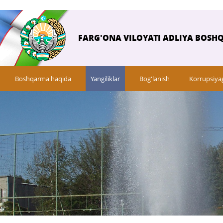
FARG'ONA VILOYATI ADLIYA BOSH
Boshqarma haqida
Yangiliklar
Bog'lanish
Korrupsiya