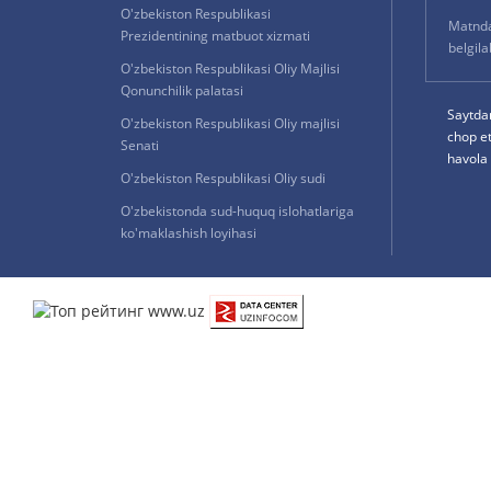
O'zbekiston Respublikasi
Matnda 
Prezidentining matbuot xizmati
belgil
O'zbekiston Respublikasi Oliy Majlisi
Qonunchilik palatasi
Saytda
O'zbekiston Respublikasi Oliy majlisi
chop e
Senati
havola 
O'zbekiston Respublikasi Oliy sudi
O'zbekistonda sud-huquq islohatlariga
ko'maklashish loyihasi