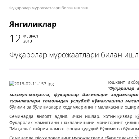
Фуқаролар мурожаатлари билан ишлаш
Янгиликлар
12
ФЕВРАЛ
2013
Фуқаролар мурожаатлари билан иш
Тошкент ахбо
“Фуқаролар 
мазмун-моҳияти, фуқаролар йиғинлари ходимлари
тузилмалари томонидан услубий кўмаклашиш масал
бўлими ва бўлинмалари ходимларининг малакасини ошириш
Семинарда вилоят адлия, ички ишлар, хотин-қизлар қў
Фуқаролик жамиятини шаклланишини мониторинг қилиш 
“Маҳалла” хайрия жамоат фонди ҳудудий бўлими ва бўлин
Семинарда «Фуқароларнинг мурожаатлари тўғрисида»ги Ўз