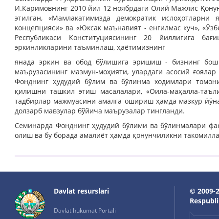
И.Каримовнинг 2010 йил 12 ноябрдаги Олий Мажлис Қону
этилган, «Мамлакатимизда демократик ислоҳотларни
концепцияси» ва «Юксак маънавият - енгилмас куч», «Ўз
Республикаси Конституциясининг 20 йиллигига бағ
эркинликларини таъминлаш, ҳаётимизнинг
янада эркин ва обод бўлишига эришиш - бизнинг бош
маърузасининг мазмун-моҳияти, улардаги асосий ғоялар
Фонднинг ҳудудий бўлим ва бўлинма ходимлари томони
қилишни ташкил этиш масалалари, «Оила-маҳалла-таъл
тадбирлар мажмуасини амалга ошириш ҳамда мазкур йўн
долзарб мавзулар бўйича маърузалар тингланди.
Семинарда Фонднинг ҳудудий бўлими ва бўлинмалари фа
олиш ва бу борада амалиёт ҳамда қонунчиликни такомил
Davlat resurslari
© 2009-2
Respublik
Davlat hukumat Portali