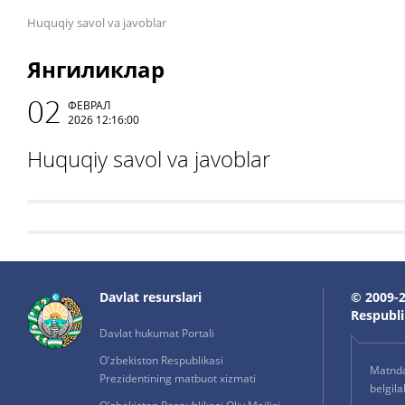
Huquqiy savol va javoblar
Янгиликлар
02
ФЕВРАЛ
2026 12:16:00
Huquqiy savol va javoblar
Davlat resurslari
© 2009-2
Respublik
Davlat hukumat Portali
O'zbekiston Respublikasi
Matnda 
Prezidentining matbuot xizmati
belgil