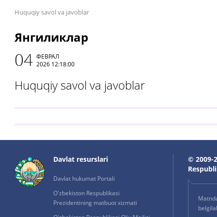
Huquqiy savol va javoblar
Янгиликлар
04
ФЕВРАЛ
2026 12:18:00
Huquqiy savol va javoblar
Davlat resurslari
© 2009-2
Respublik
Davlat hukumat Portali
O'zbekiston Respublikasi
Matnda 
Prezidentining matbuot xizmati
belgil