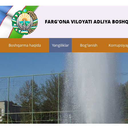
FARG'ONA VILOYATI ADLIYA BOSH
Boshqarma haqida
Yangiliklar
Bog'lanish
Korrupsiya