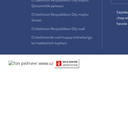
O'zbekiston Respublikasi Oliy Majlisi
Qonunchilik palatasi
Saytda
O'zbekiston Respublikasi Oliy majlisi
chop e
Senati
havola 
O'zbekiston Respublikasi Oliy sudi
O'zbekistonda sud-huquq islohatlariga
ko'maklashish loyihasi