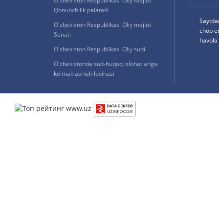
O'zbekiston Respublikasi Oliy Majlisi
Qonunchilik palatasi
Saytda
O'zbekiston Respublikasi Oliy majlisi
chop e
Senati
havola 
O'zbekiston Respublikasi Oliy sudi
O'zbekistonda sud-huquq islohatlariga
ko'maklashish loyihasi