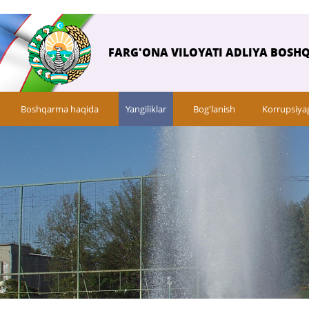
FARG'ONA VILOYATI ADLIYA BOSH
Boshqarma haqida
Yangiliklar
Bog'lanish
Korrupsiya