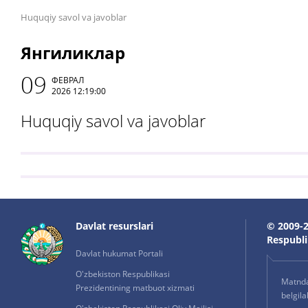
Huquqiy savol va javoblar
Янгиликлар
09
ФЕВРАЛ
2026 12:19:00
Huquqiy savol va javoblar
Davlat resurslari
© 2009-2
Respublik
Davlat hukumat Portali
O'zbekiston Respublikasi
Matnda 
Prezidentining matbuot xizmati
belgil