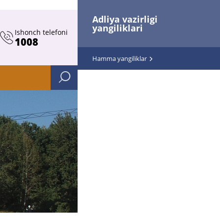
Adliya vazirligi
yangiliklari
Ishonch telefoni
1008
Hamma yangiliklar