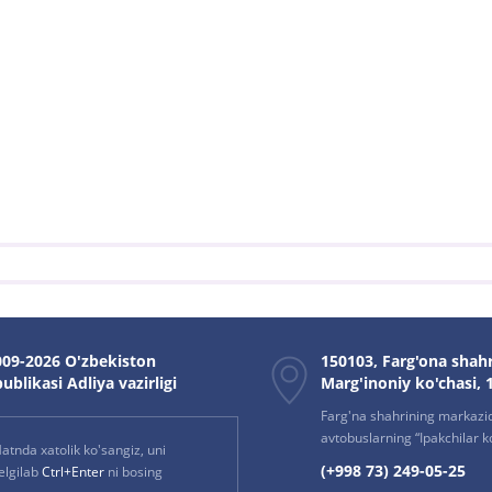
09-2026 O'zbekiston
150103, Farg'ona shahr
ublikasi Adliya vazirligi
Marg'inoniy ko'chasi, 
Farg'na shahrining markazi
avtobuslarning “Ipakchilar k
atnda xatolik ko'sangiz, uni
(+998 73) 249-05-25
elgilab
Ctrl+Enter
ni bosing