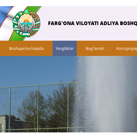
FARG'ONA VILOYATI ADLIYA BOSH
Boshqarma haqida
Yangiliklar
Bog'lanish
Korrupsiya