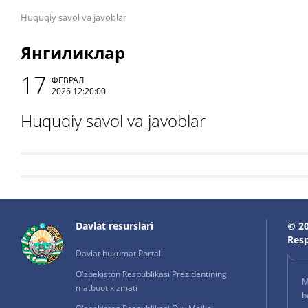
Huquqiy savol va javoblar
Янгиликлар
17
ФЕВРАЛ
2026 12:20:00
Huquqiy savol va javoblar
Davlat resurslari
© 20
Resp
Davlat hukumat Portali
O'zbekiston Respublikasi Prezidentining
M
matbuot xizmati
b