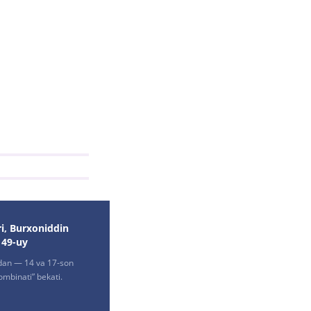
i, Burxoniddin
149-uy
dan — 14 va 17-son
ombinati” bekati.