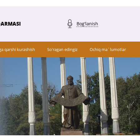
QARMASI
Bog'lanish
ga qarshi kurashish
So'ragan edingiz
Ochiq ma`lumotlar