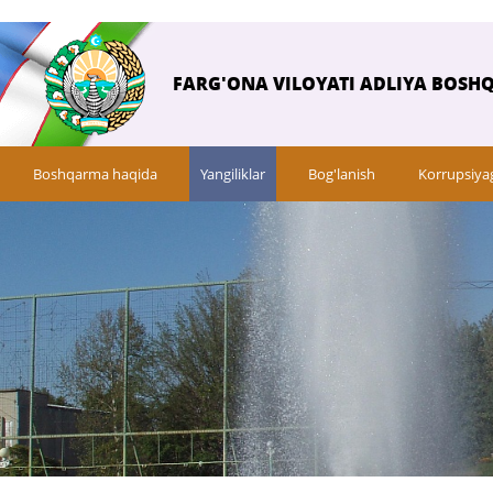
FARG'ONA VILOYATI ADLIYA BOSH
Boshqarma haqida
Yangiliklar
Bog'lanish
Korrupsiya