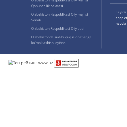
O'zbekiston Respublikasi Oliy Majlisi
Qonunchilik palatasi
Saytda
O'zbekiston Respublikasi Oliy majlisi
chop e
Senati
havola 
O'zbekiston Respublikasi Oliy sudi
O'zbekistonda sud-huquq islohatlariga
ko'maklashish loyihasi