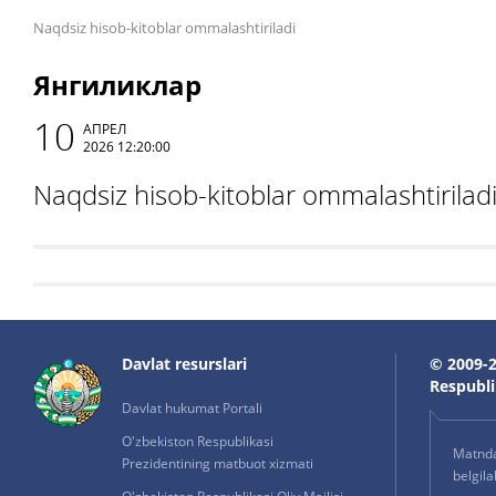
Naqdsiz hisob-kitoblar ommalashtiriladi
Янгиликлар
10
АПРЕЛ
2026 12:20:00
Naqdsiz hisob-kitoblar ommalashtirilad
Davlat resurslari
© 2009-2
Respublik
Davlat hukumat Portali
O'zbekiston Respublikasi
Matnda 
Prezidentining matbuot xizmati
belgil