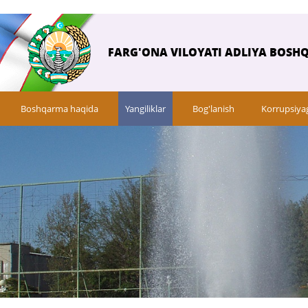
FARG'ONA VILOYATI ADLIYA BOSH
Boshqarma haqida
Yangiliklar
Bog'lanish
Korrupsiya