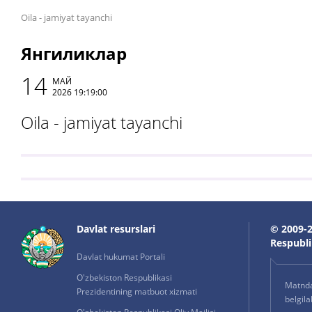
Oila - jamiyat tayanchi
Янгиликлар
14
МАЙ
2026 19:19:00
Oila - jamiyat tayanchi
Davlat resurslari
© 2009-2
Respublik
Davlat hukumat Portali
O'zbekiston Respublikasi
Matnda 
Prezidentining matbuot xizmati
belgil