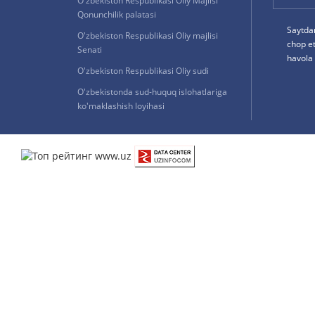
O'zbekiston Respublikasi Oliy Majlisi
Qonunchilik palatasi
Saytda
O'zbekiston Respublikasi Oliy majlisi
chop e
Senati
havola 
O'zbekiston Respublikasi Oliy sudi
O'zbekistonda sud-huquq islohatlariga
ko'maklashish loyihasi