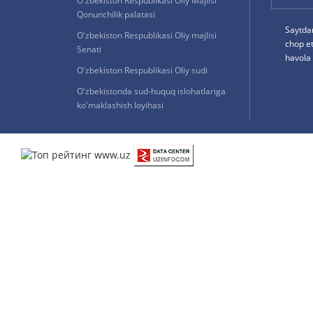
O'zbekiston Respublikasi Oliy Majlisi
Qonunchilik palatasi
Saytda
O'zbekiston Respublikasi Oliy majlisi
chop e
Senati
havola 
O'zbekiston Respublikasi Oliy sudi
O'zbekistonda sud-huquq islohatlariga
ko'maklashish loyihasi