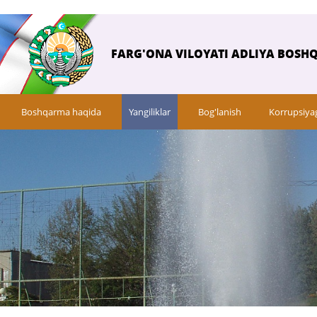
FARG'ONA VILOYATI ADLIYA BOSH
Boshqarma haqida
Yangiliklar
Bog'lanish
Korrupsiya