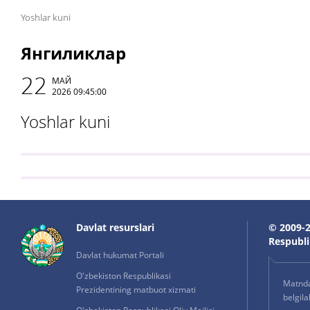
Yoshlar kuni
Янгиликлар
22
МАЙ
2026 09:45:00
Yoshlar kuni
Davlat resurslari
© 2009-2
Respublik
Davlat hukumat Portali
O'zbekiston Respublikasi
Matnda 
Prezidentining matbuot xizmati
belgil