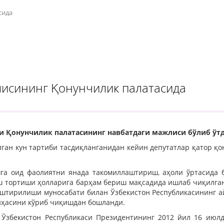
сида
лисининг Қонунчилик палатасида
и Қонунчилик палатасининг навбатдаги мажлиси бўлиб ўтд
ган кун тартиби тасдиқланганидан кейин депутатлар қатор қ
га оид фаолиятни янада такомиллаштириш, аҳоли ўртасида б
 тортиши ҳолларига барҳам бериш мақсадида ишлаб чиқилган
аштирилиши муносабати билан Ўзбекистон Республикасининг 
иҳасини кўриб чиқишдан бошланди.
 Ўзбекистон Республикаси Президентининг 2012 йил 16 июлд