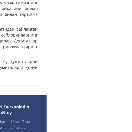
мамлакатимизнинг
лойиҳасини ишлаб
и билан тартибга
атидан сайланган
а сайловчиларнинг
илар. Депутатлар
 ривожлантириш,
а бу ҳужжатларни
ўмиталарга қонун
i, Burxoniddin
149-uy
dan — 14 va 17-son
ombinati” bekati.