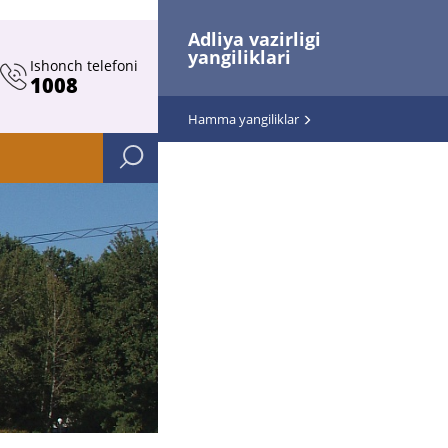
Adliya vazirligi
yangiliklari
Ishonch telefoni
1008
Hamma yangiliklar