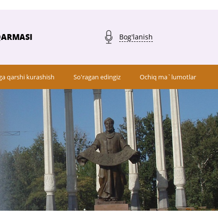
QARMASI
Bog'lanish
ga qarshi kurashish
So'ragan edingiz
Ochiq ma`lumotlar