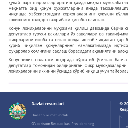
қулай шарт-шароитлар яратиш ҳамда меҳнат муносабатла
меҳнатга оид қонун ҳужжатларини янада такомиллашт
чиқишда Ўзбекистондаги корхоналарнинг ҳуқуқни қўлла
солишнинг халқаро тажрибаси ҳисобга олинган.
Қонун лойиҳаларини муҳокама қилиш давомида барча си
депутатлар гуруҳи вакиллари ўз саволлари ва таклиф-му
фикрларини инобатга олган ҳолда ишлаб чиқилган ҳар б
кўриб чиқилган қонунларнинг мамлакатимизда иқтис
фуқаролар соғлиғини сақлаш борасидаги аҳамиятини алоҳи
Қонунчилик палатаси юқорида кўрсатиб ўтилган барча
депутатлар томонидан билдирилган фикр-мулоҳазаларни 
лойиҳаларини иккинчи ўқишда кўриб чиқиш учун тайёрла
Davlat resurslari
© 20
Resp
Davlat hukumat Portali
O'zbekiston Respublikasi Prezidentining
M