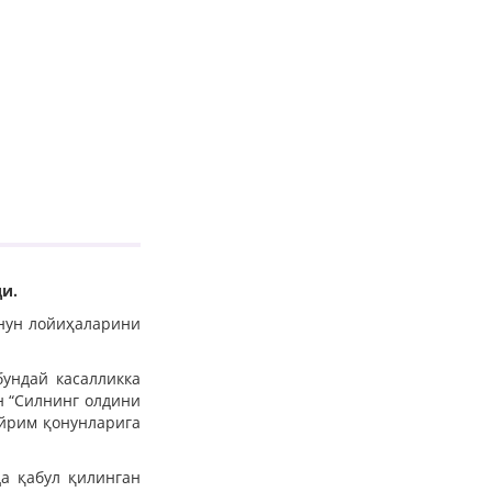
и.
онун лойиҳаларини
ундай касалликка
 “Силнинг олдини
айрим қонунларига
а қабул қилинган