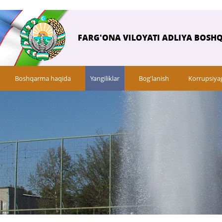
FARG'ONA VILOYATI ADLIYA BOSH
Boshqarma haqida
Yangiliklar
Bog'lanish
Korrupsiya