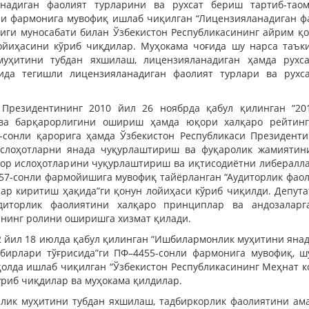
ланадиган фаолият турларини ва рухсат бериш тартиб-тао
ли фармонига мувофиқ ишлаб чиқилган “Лицензияланадиган ф
лиги муносабати билан Ўзбекистон Республикасининг айрим қ
ойиҳасини кўриб чиқдилар. Муҳокама чоғида шу нарса таъки
уҳитини тубдан яхшилаш, лицензияланадиган ҳамда рухс
да тегишли лицензияланадиган фаолият турлари ва рухс
 Президентининг 2010 йил 26 ноябрда қабул қилинган “20
ва барқарорлигини ошириш ҳамда юқори халқаро рейтинг
-сонли қарорига ҳамда Ўзбекистон Республикаси Президенти
ислоҳотларни янада чуқурлаштириш ва фуқаролик жамияти
зор ислоҳотларини чуқурлаштириш ва иқтисодиётни либералл
57-сонли фармойишига мувофиқ тайёрланган “Аудиторлик фаол
лар киритиш ҳақида”ги қонун лойиҳаси кўриб чиқилди. Депут
удиторлик фаолиятини халқаро принциплар ва андозаларг
ининг ролини оширишга хизмат қилади.
2 йил 18 июлда қабул қилинган “Ишбилармонлик муҳитини яна
бирлари тўғрисида”ги ПФ–4455-сонли фармонига мувофиқ, шу
ҳолда ишлаб чиқилган “Ўзбекистон Республикасининг Меҳнат к
ўриб чиқдилар ва муҳокама қилдилар.
лик муҳитини тубдан яхшилаш, тадбиркорлик фаолиятини ам