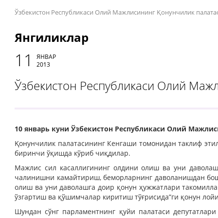
Ўзбекистон Республикаси Олий Мажлисининг Қонунчилик палата
Янгиликлар
11
ЯНВАР
2013
Ўзбекистон Республикаси Олий Маж
10 январь куни Ўзбекистон Республикаси Олий Мажлис
Қонунчилик палатасининг Кенгаши томонидан таклиф этил
биринчи ўқишда кўриб чиқдилар.
Мажлис сил касаллигининг олдини олиш ва уни даволаш
чалинишни камайтириш, беморларнинг даволанишдан бош
олиш ва уни даволашга доир қонун ҳужжатлари такомилл
ўзгартиш ва қўшимчалар киритиш тўғрисида”ги қонун лой
Шундан сўнг парламентнинг қуйи палатаси депутатлари