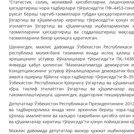
“Статистик, солиқ, молиявий ҳисоботларни, лицензия
қисқартириш чора-тадбирлари тўғрисида”ги ПФ–4453-сон
рухсат бериш тартиб-таомиллари тубдан қисқартирилган
ўзгартиш ва қўшимчалар киритиш тўғрисида”ги қонун л
этилаётган ўзгартиш ва қўшимчалар ишбилармонлик м
таомилларини қисқартириш ва соддалаштириш мақсади
таомилларини бекор қилишга қаратилган.
Шунингдек, мажлис давомида Ўзбекистон Республикаси
республика молия-банк тизимини янада ислоҳ қилиш 
эришишнинг устувор йўналишлари тўғрисида”ги ПҚ–1438
январда қабул қилинган “Мамлакатимизда демократик 
Концепциясининг устувор йўналишларини демократик бо
амалга ошириш бўйича чора-тадбирлар тўғрисида”ги Ф–35
Ўзбекистон Республикаси Қонунига ўзгартиш ва қўшимча
кўра, таклиф этилаётган ўзгартиш ва қўшимчалар а
такомиллаштиришга, шунингдек, аудиторлик текширувлар
Депутатлар Ўзбекистон Республикаси Президентининг 201
ва тадбиркорликка янада кенг эркинлик бериш чора-тад
қўллаш амалиётини ва халқаро тажрибани ҳисобга олган 
ва қўшимчалар киритиш тўғрисида”ги қонун лойиҳасини к
Мажлис давомида депутатлар мазкур ҳужжат ишбилармон