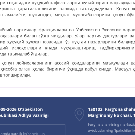
ри соҳасидаги ҳуқуқий кафолатларни кучайтириш мақсадида 
иришга қаратилганлигини алоҳида таъкидладилар. Қонун 
ш амалиёти, шунингдек, меҳнат муносабатларини қонун йўл
ёсий партиялар фракциялари ва Ўзбекистон Экологик ҳарак
лоҳазалари билан сўзга чиқдилар. Улар партия дастурлари в
ир ҳуқуқий ҳужжат юзасидан ўз нуқтаи назарларини билдирд
одий ислоҳотларни янада чуқурлаштириш, тадбиркорликни
да таъкидлаб ўтдилар.
 қонун лойиҳаларининг асосий қоидаларини маъқуллади в
ҳисобга олган ҳолда биринчи ўқишда қабул қилди. Масъул қ
ш топширилди.
09-2026 O'zbekiston
150103, Farg'ona shahr
ublikasi Adliya vazirligi
Marg'inoniy ko'chasi, 
Farg'na shahrining markazi
avtobuslarning “Ipakchilar k
atnda xatolik ko'sangiz, uni