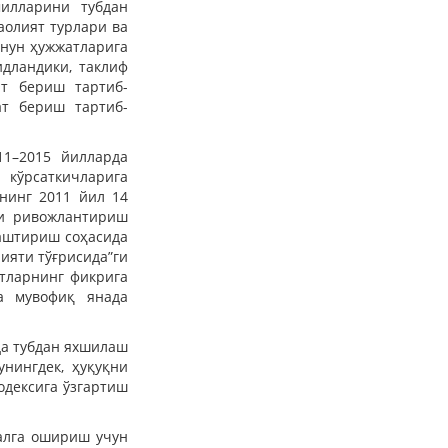
милларини тубдан
аолият турлари ва
онун ҳужжатларига
дландики, таклиф
ат бериш тартиб-
ат бериш тартиб-
11–2015 йилларда
 кўрсаткичларига
нинг 2011 йил 14
ни ривожлантириш
аштириш соҳасида
ияти тўғрисида”ги
атларнинг фикрига
а мувофиқ янада
да тубдан яхшилаш
нингдек, ҳуқуқни
одексига ўзгартиш
алга ошириш учун